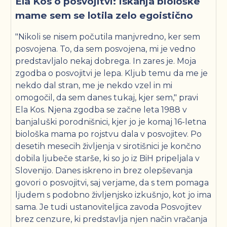
Ela Kos o posvojitvi: Iskanja biološke
mame sem se lotila zelo egoistično
"Nikoli se nisem počutila manjvredno, ker sem
posvojena. To, da sem posvojena, mi je vedno
predstavljalo nekaj dobrega. In zares je. Moja
zgodba o posvojitvi je lepa. Kljub temu da me je
nekdo dal stran, me je nekdo vzel in mi
omogočil, da sem danes tukaj, kjer sem," pravi
Ela Kos. Njena zgodba se začne leta 1988 v
banjaluški porodnišnici, kjer jo je komaj 16-letna
biološka mama po rojstvu dala v posvojitev. Po
desetih mesecih življenja v sirotišnici je končno
dobila ljubeče starše, ki so jo iz BiH pripeljala v
Slovenijo. Danes iskreno in brez olepševanja
govori o posvojitvi, saj verjame, da s tem pomaga
ljudem s podobno življenjsko izkušnjo, kot jo ima
sama. Je tudi ustanoviteljica zavoda Posvojitev
brez cenzure, ki predstavlja njen način vračanja