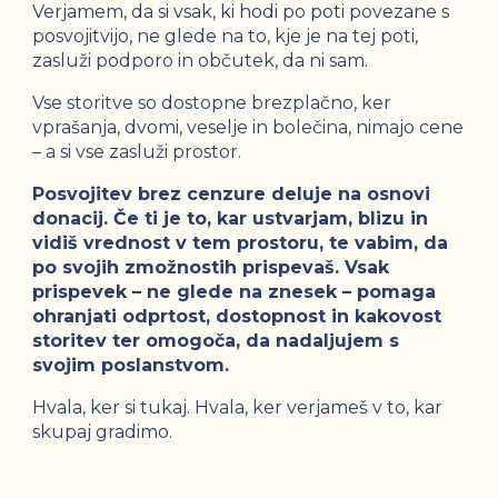
Verjamem, da si vsak, ki hodi po poti povezane s
posvojitvijo, ne glede na to, kje je na tej poti,
zasluži podporo in občutek, da ni sam.
Vse storitve so dostopne brezplačno, ker
vprašanja, dvomi, veselje in bolečina, nimajo cene
– a si vse zasluži prostor.
Posvojitev brez cenzure deluje na osnovi
donacij. Če ti je to, kar ustvarjam, blizu in
vidiš vrednost v tem prostoru, te vabim, da
po svojih zmožnostih prispevaš. Vsak
prispevek – ne glede na znesek – pomaga
ohranjati odprtost, dostopnost in kakovost
storitev ter omogoča, da nadaljujem s
svojim poslanstvom.
Hvala, ker si tukaj. Hvala, ker verjameš v to, kar
skupaj gradimo.