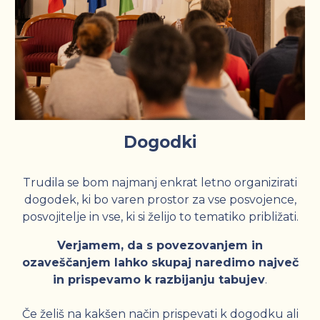
Dogodki
Trudila se bom najmanj enkrat letno organizirati
dogodek, ki bo varen prostor za vse posvojence,
posvojitelje in vse, ki si želijo to tematiko približati.
Verjamem, da s povezovanjem in
ozaveščanjem lahko skupaj naredimo največ
in prispevamo k razbijanju tabujev
.
Če želiš na kakšen način prispevati k dogodku ali