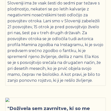
Sloveniji ima že vsak šesti do sedmi par težave s
plodnostjo, nekateri se po letih kalvarije z
negativnimi nosečniškimi testi odločijo za
posvojitev otroka. Lani smo v Sloveniji zabeležili
21 posvojitev, 15 otrok je pred posvojitvijo živelo
pri nas, šest pa v treh drugih državah. Za
posvojitev otroka se je odločila tudi avtorica
profila Mamina zgodba na Instagramu, ki je svojo
predvsem srečno zgodbo o fantku, ki je
spremenil njeno življenje, delila z nami. Ela Kos
se je s posvojitvijo srečala na drugačen način, že
pri desetih mesecih, ko je prvič objela svojo
mamo, čeprav ne biološko. A kot pravi, je bilo to
zanjo ponovno rojstvo, ki ji je rešilo življenje.
"Doživela sem zavrnitve, ki so me