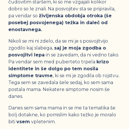
čudovitim staršem, ki so me vzgajali kolikor
dobro so le znali. Na posvojitev sta se pripravila,
pa vendar so
življenska obdobja otroka (še
posebej posvojenega) težka in daleč od
enostavnega.
Nikoli se mi ni zdelo, da se mi je s posvojitvijo
zgodilo kaj slabega,
saj je moja zgodba o
posvojitvi lepa
in se zavedam, da ni vedno tako.
Pa vendar sem med puberteto trpela
krizo
identitete in še dolgo po tem nosila
simptome travme
, ki se mi je zgodila ob rojstvu.
Tega sem se zavedala šele sedaj, ko sem sama
postala mama. Nekatere simptome nosim še
danes.
Danes sem sama mama in se me ta tematika še
bolj dotakne, ko pomislim kako težko je moralo
biti
vsem
vpletenim.