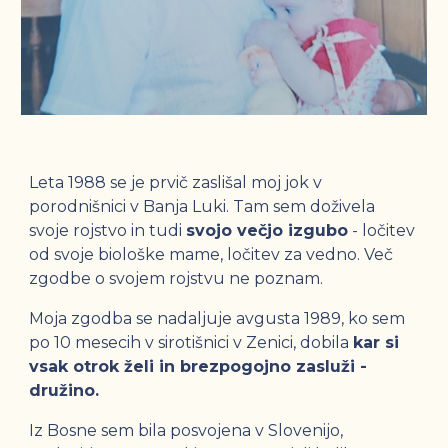
Leta 1988 se je prvič zaslišal moj jok v
porodnišnici v Banja Luki. Tam sem doživela
svoje rojstvo in tudi
svojo večjo izgubo
- l
očitev
od svoje biološke mame, ločitev za vedno. Več
zgodbe o svojem rojstvu ne poznam.
Moja zgodba se nadaljuje avgusta 1989, ko sem
po 10 mesecih v sirotišnici v Zenici, dobila
kar si
vsak otrok želi in brezpogojno zasluži -
družino.
Iz Bosne sem bila posvojena v Slovenijo,